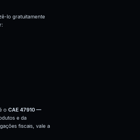
azê-lo gratuitamente
r:
 é o
CAE 47910 —
odutos e da
ações fiscais, vale a