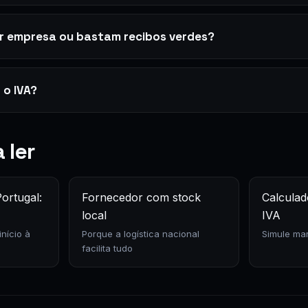
ir empresa ou bastam recibos verdes?
 o IVA?
 ler
ortugal:
Fornecedor com stock
Calculad
local
IVA
nício à
Porque a logística nacional
Simule ma
facilita tudo