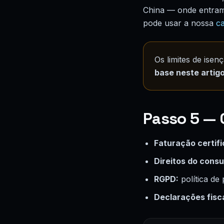
China — onde entram 
pode usar a nossa
ca
Os limites de ise
base neste artig
Passo 5 — 
Faturação certif
Direitos do cons
RGPD:
política de
Declarações fisc